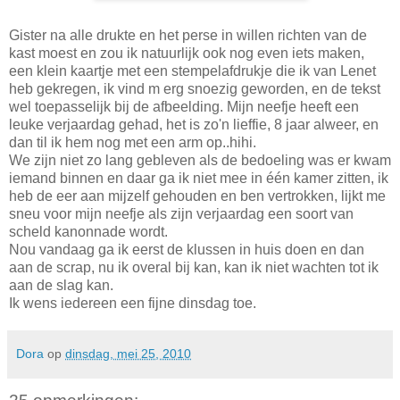
Gister na alle drukte en het perse in willen richten van de
kast moest en zou ik natuurlijk ook nog even iets maken,
een klein kaartje met een stempelafdrukje die ik van Lenet
heb gekregen, ik vind m erg snoezig geworden, en de tekst
wel toepasselijk bij de afbeelding. Mijn neefje heeft een
leuke verjaardag gehad, het is zo'n lieffie, 8 jaar alweer, en
dan til ik hem nog met een arm op..hihi.
We zijn niet zo lang gebleven als de bedoeling was er kwam
iemand binnen en daar ga ik niet mee in één kamer zitten, ik
heb de eer aan mijzelf gehouden en ben vertrokken, lijkt me
sneu voor mijn neefje als zijn verjaardag een soort van
scheld kanonnade wordt.
Nou vandaag ga ik eerst de klussen in huis doen en dan
aan de scrap, nu ik overal bij kan, kan ik niet wachten tot ik
aan de slag kan.
Ik wens iedereen een fijne dinsdag toe.
Dora
op
dinsdag, mei 25, 2010