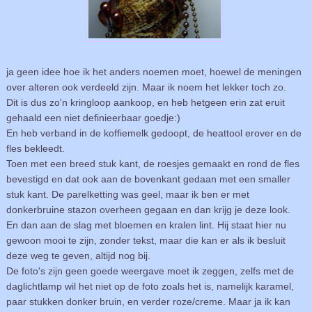
ja geen idee hoe ik het anders noemen moet, hoewel de meningen
over alteren ook verdeeld zijn. Maar ik noem het lekker toch zo.
Dit is dus zo'n kringloop aankoop, en heb hetgeen erin zat eruit
gehaald een niet definieerbaar goedje:)
En heb verband in de koffiemelk gedoopt, de heattool erover en de
fles bekleedt.
Toen met een breed stuk kant, de roesjes gemaakt en rond de fles
bevestigd en dat ook aan de bovenkant gedaan met een smaller
stuk kant. De parelketting was geel, maar ik ben er met
donkerbruine stazon overheen gegaan en dan krijg je deze look.
En dan aan de slag met bloemen en kralen lint. Hij staat hier nu
gewoon mooi te zijn, zonder tekst, maar die kan er als ik besluit
deze weg te geven, altijd nog bij.
De foto's zijn geen goede weergave moet ik zeggen, zelfs met de
daglichtlamp wil het niet op de foto zoals het is, namelijk karamel,
paar stukken donker bruin, en verder roze/creme. Maar ja ik kan