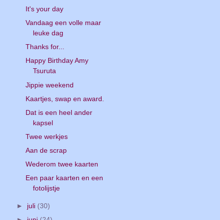
It's your day
Vandaag een volle maar
leuke dag
Thanks for...
Happy Birthday Amy
Tsuruta
Jippie weekend
Kaartjes, swap en award.
Dat is een heel ander
kapsel
Twee werkjes
Aan de scrap
Wederom twee kaarten
Een paar kaarten en een
fotolijstje
►
juli
(30)
►
juni
(24)